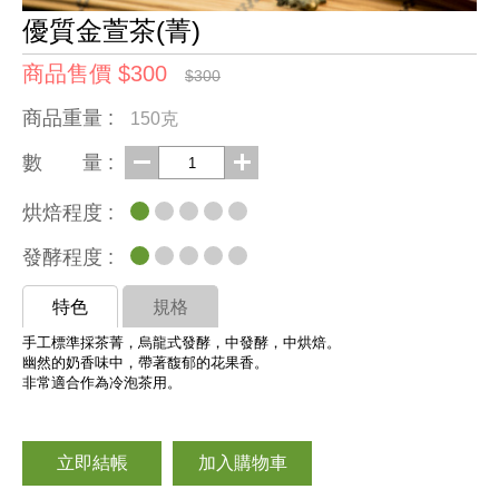
優質金萱茶(菁)
商品售價 $300
$300
商品重量 :
150克
數 量 :
烘焙程度 :
發酵程度 :
特色
規格
手工標準採茶菁，烏龍式發酵，中發酵，中烘焙。
幽然的奶香味中，帶著馥郁的花果香。
非常適合作為冷泡茶用。
立即結帳
加入購物車